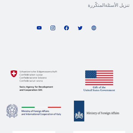
تنزیل الأسئلةالمتكّررة