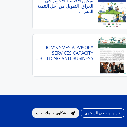
تمكين الاقتصاد الأخضر في
العراق: التمويل من أجل التنمية
المس...
IOM’S SMES ADVISORY
SERVICES CAPACITY
BUILDING AND BUSINESS...
فيديو توضيحي للشكاوي
الشكاوى والملاحظات