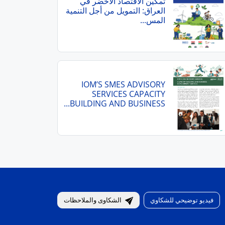
تمكين الاقتصاد الأخضر في
العراق: التمويل من أجل التنمية
المس...
IOM’S SMES ADVISORY
SERVICES CAPACITY
BUILDING AND BUSINESS...
فيديو توضيحي للشكاوي
الشكاوى والملاحظات