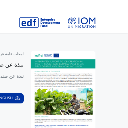
لمحات عامة عن DF
نبذة عن صند
نبذة عن صندوق 
NGLISH