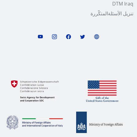
DTM Iraq
تنزیل الأسئلةالمتكّررة