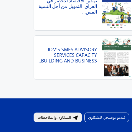
تمكين الاقتصاد الأخضر في
العراق: التمويل من أجل التنمية
المس...
IOM’S SMES ADVISORY
SERVICES CAPACITY
BUILDING AND BUSINESS...
فيديو توضيحي للشكاوي
الشكاوى والملاحظات