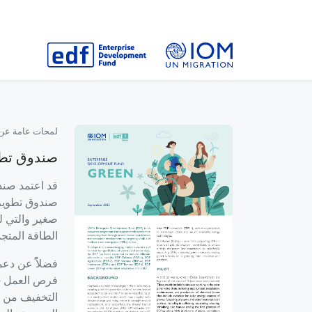
لمحات عامة عن DF
صندوق تطو
قد اعتمد صند
صندوق تطوير ا
صغير والتي ل
الطاقة المتج
فضلاًً عن دع
التخفيف من تأ