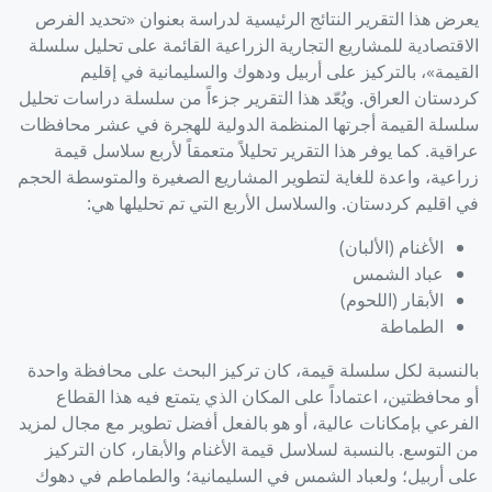
يعرض هذا التقرير النتائج الرئيسية لدراسة بعنوان «تحديد الفرص
الاقتصادية للمشاريع التجارية الزراعية القائمة على تحليل سلسلة
القيمة»، بالتركيز على أربيل ودهوك والسليمانية في إقليم
كردستان العراق. ويُعّد هذا التقرير جزءاً من سلسلة دراسات تحليل
سلسلة القيمة أجرتها المنظمة الدولية للهجرة في عشر محافظات
عراقية. كما يوفر هذا التقرير تحليلاً متعمقاً لأربع سلاسل قيمة
زراعية، واعدة للغاية لتطوير المشاريع الصغيرة والمتوسطة الحجم
في اقليم كردستان. والسلاسل الأربع التي تم تحليلها هي:
الأغنام (الألبان)
عباد الشمس
الأبقار (اللحوم)
الطماطة
بالنسبة لكل سلسلة قيمة، كان تركيز البحث على محافظة واحدة
أو محافظتين، اعتماداً على المكان الذي يتمتع فيه هذا القطاع
الفرعي بإمكانات عالية، أو هو بالفعل أفضل تطوير مع مجال لمزيد
من التوسع. بالنسبة لسلاسل قيمة الأغنام والأبقار، كان التركيز
على أربيل؛ ولعباد الشمس في السليمانية؛ والطماطم في دهوك