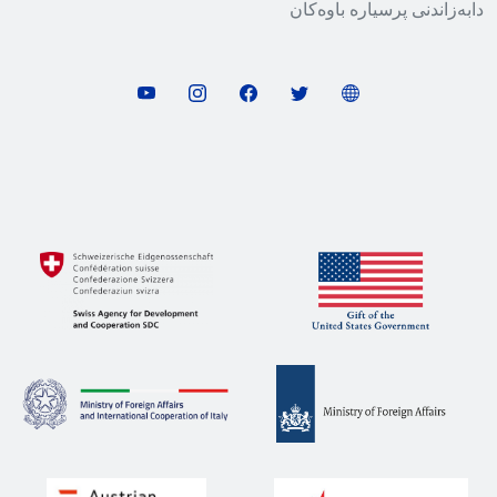
دابەزاندنی پرسیارە باوەکان