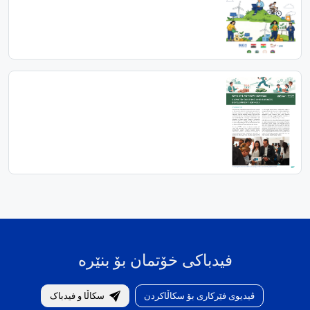
فیدباکی خۆتمان بۆ بنێرە
ڤیدیوی فێرکاری بۆ سکاڵاکردن
سکاڵا و فیدباک