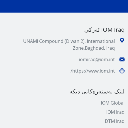
IOM Iraq ئەرکی
UNAMI Compound (Diwan 2), International
Zone,Baghdad, Iraq
iomiraq@iom.int
https://www.iom.int/
لینک بەستەرەکانی دیکە
IOM Global
IOM Iraq
DTM Iraq