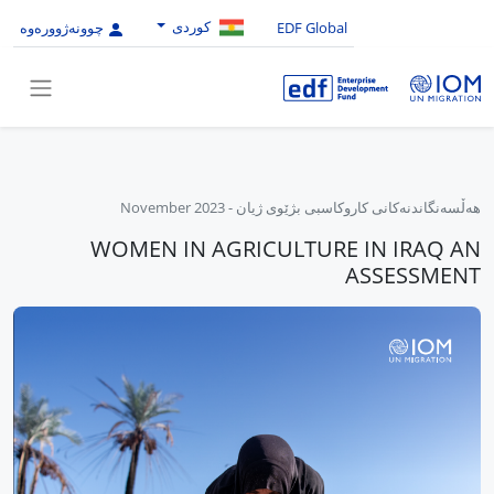
کوردی
EDF Global
چوونەژوورەوە
هەڵسەنگاندنەکانی کاروکاسبی بژێوی ژیان
-
November 2023
WOMEN IN AGRICULTURE IN IRAQ AN
ASSESSMENT