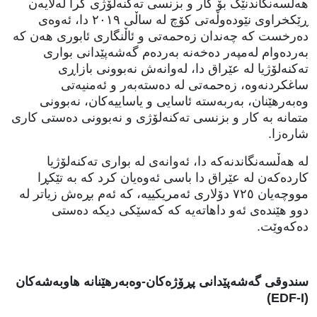
هەڵسەنگاندنێک بۆ کار و بزنسی تەکنەلۆژی کرا لەلایەن
ڕێکخراوی نێودەوڵەتی کۆچ لە ساڵی ٢٠١٩ دا، ئەوەی
دەرخست کە چەندان زەحمەتی و ئاڵنگاری ئابوری هەن کە
بەردەوام لەمپەر دەخەنە بەردەم گەشەپێدانی بواری
تەکنەلۆژیا لە عێراق دا، لەوانەش نەبوونی بازاڕی
ساغکردنەوە، زەحمەتی لە دەستەبەر و ئەمنیەتی
وەبەرهێنان، بەربەستە ئاسایی و یاساییەکان، نەبوونی
متمانە بە کار و بزنسی تەکنەلۆژی و نەبوونی دەستی کاری
شارەزا.
لە هەڵسەنگاندنەکە دا، ئەوانەی لە بواری تەکنەلۆژیا
کاردەکەن لە عێراق دا باسی ئەوەیان کرد کە بە تێکڕا
مووچەیان ٧٢٥ دۆلاری ئەمریکییە، کە ئەم بڕەش زیاتر لە
دوو هێندەی ئەو داهاتەیە کە کەسێکی دیکە دەستی
دەکەوێت.
سندوقی گەشەپێدانی پڕۆژەکان-وەبەرهێنانە هاوبەشەکان
(EDF-I)