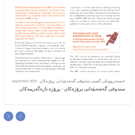
خستنەڕووێکی گشتی سندوقی گەشەپێدانی پڕۆژەکان
-
September 2025
سندوقی گەشەپێدانی پرۆژەکان - پڕۆژە تازەگەرییەکان