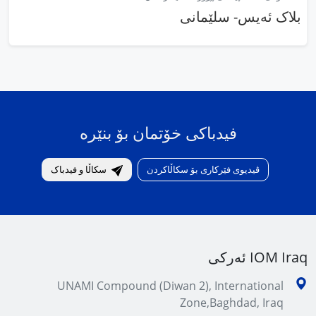
بلاک ئەیس- سلێمانی
فیدباکی خۆتمان بۆ بنێرە
ڤیدیوی فێرکاری بۆ سکاڵاکردن
سکاڵا و فیدباک
IOM Iraq ئەرکی
UNAMI Compound (Diwan 2), International
Zone,Baghdad, Iraq