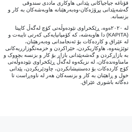
قۆناغە جیاجیاکانی پێدانی هاوکاری ماددی سندوقی
گەشەپێدانی پڕۆژەکان-وەبەرهێنانە هاوبەشەکان بە کار و
بزنسانە.
لە ٢٠٢٠ەوە، ڕێکخراوی نێودەوڵەتی کۆچ لەگەڵ کاپیتا
(KAPITA) دا هاوبەشە، کە کۆمپانیایەکی کەرتی تایبەت و
لە عێراق و کاردەکات بۆ ئەنجامدانی وەبەرهێنان،
توێژینەوە، هاوکاریکردن، خێراکردن و خزمەتگوزارریەکانی
بە بازاڕکردن و گەشەپێدانی بازاڕ بۆ کار و بزنسە بچووک و
مامناوەندەکان، لە نزیکەوە لەگەڵ ڕێکخراوی نێودەوڵەتی
کۆچ کاردەکات بۆ دەستنیشانکردن، چاودێریکردن، پێدانی
خول و ڕاهێنان بە کار و بزنسەکان هەر لە ناوەڕاست تا
دەگاتە باشوری عێراق.