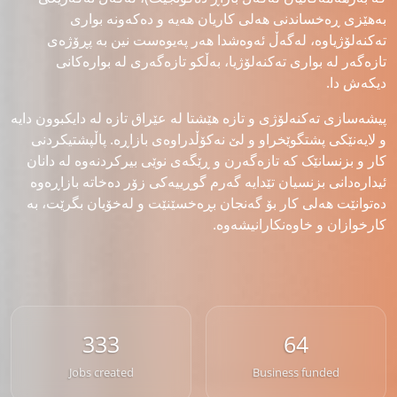
بەهێزی ڕەخساندنی هەلی کاریان هەیە و دەکەونە بواری
تەکنەلۆژیاوە، لەگەڵ ئەوەشدا هەر پەیوەست نین بە پڕۆژەی
تازەگەر لە بواری تەکنەلۆژیا، بەڵکو تازەگەری لە بوارەکانی
دیکەش دا.
پیشەسازی تەکنەلۆژی و تازە هێشتا لە عێراق تازە لە دایکبوون دایە
و لایەنێکی پشتگوێخراو و لێ نەکۆڵدراوەی بازاڕە. پاڵپشتیکردنی
کار و بزنسانێک کە تازەگەرن و ڕێگەی نوێی بیرکردنەوە لە دانان
ئیدارەدانی بزنسیان تێدایە گەرم گوڕییەکی زۆر دەخاتە بازاڕەوە
دەتوانێت هەلی کار بۆ گەنجان بڕەخسێنێت و لەخۆیان بگرێت، بە
کارخوازان و خاوەنکارانیشەوە.
333
64
Jobs created
Business funded