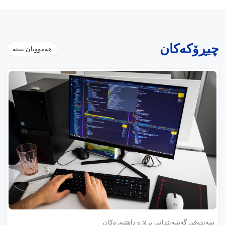
چیڕۆکەکان
هەموویان ببینە
سەندوقی گەشەپێدانی پڕۆژە داهێنەرەکان