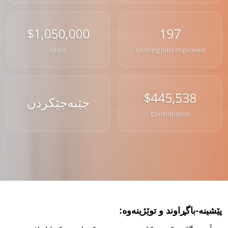
$1,050,000
197
Grant
Existing jobs improved
$445,538
جێبەجێکردن
Contribution
پێشینە-باگڕاوند و توێژینەوە: