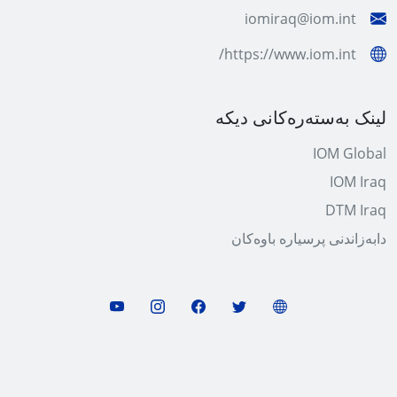
iomiraq@iom.int
https://www.iom.int/
لینک بەستەرەکانی دیکە
IOM Global
IOM Iraq
DTM Iraq
دابەزاندنی پرسیارە باوەکان