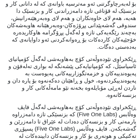
بۆ لەبەرچاوگرتنی ئەو مەترسیە باوانەی کە لە دانانی کار و
بزنسێک لە قۆناغی تازە دامەزراندنی کار و بزنسێک دا
هەیە، هەم لای خاوەنکاران و هەم لای وەبەرهێنەرانیش،
سندوقی گەشەپێدانی پڕۆژەکان-وەبەرهێنانە هاوبەشەکان
بەچەند رێگەیەکی تازە و لەگەڵ پڕۆگرامە هاوکاریدەرە
خۆجێیەکان کاردەکات بۆ ڕەوانەکردنی ئەو داوایانەی کە
بەدەستی دەگات.
ڕێکخراوی نێودەوڵەتی کۆچ بەهاوبەشی لەگەڵ کۆمپانیای
ئاسیاسێڵ، کە کۆمپانیایەکی پێشەنگە لە بواری تەلەفۆن و
پەیوەندییەکان و خزمەتگوزارییەکانی پەیوەست بە
پەیوەندییکردنەوە، خول و ڕاهێنان دەکەنەوە بۆ پارە دان و
ناردن لەڕێی مۆبایلەوە بخەنە نێو مامەڵەکانی کار و
بزنسەکانەوە.
ڕێکخراوی نێودەوڵەتی کۆچ بەهاوبەشی لەگەڵ فایڤ
وەڵابس (Five One Labs) کە بزنسێکی تازە دامەزراوە
یارمەتی کار و بزنسەکان دەدات لە عێراق تا دامەزرێن و
گەشەبکەن. فایڤ وەڵابس (Five One Labs) پسپۆڕی
تەکنیکی و هونەری بۆ کار و بزنسەکان دابیندەکات لە