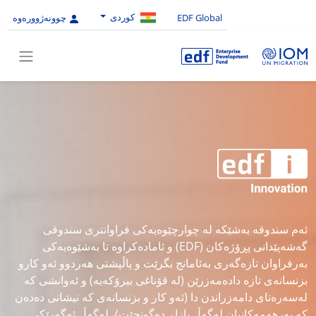
کوردی
EDF Global
چوونەژوورەوە
ئەم سندوقە بەشێکە لە چوارچێوەیەکی فراوانتری سندوقی
گەشەپێدانی پڕۆژەکان (EDF) و ئامادەکراوە تا بەشێوەیەکی
بەرفراوان تازەگەری بەئامانج بگرێت و پاڵپشتی هەردوو ئەو کارو
بزنسانەی تازە دادەمەزرێن (لە قۆناغی بیرۆکەیە) و ئەوانشی کە
لەسەرەتای دامەزراندن دا (ئەو کار و بزنسانەی کە نیشانی دەدەن
کە بەرهەمەکانیان لەگەڵ بازاڕ دەگونجێت)، لەگەڵ ئەگەرێکی